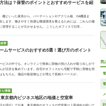
方法は？保管のポイントとおすすめサービスを紹
、棚といった家具から、パーテーションやアクリル板、OA機器ま
在します。働きやすく快適な職場環境を整えるためには、これらの備
に管理することが欠かせません。 こうしたオフィスで日常…
品保管
ームサービスのおすすめ5選！選び方のポイント
気
ービスの中でも、オンラインで簡単に荷物の預け入れや取り出しがで
ムが注目を集めています。自宅やオフィスから宅配で手軽に荷物を預
電
はもちろん、備品や販促物などが増えて収納スペースが…
電
立ち情報
メ
版】東京都内ビジネス地区の地価と空室率
B
症が流行して以来、東京都内のオフィスの空室率は上昇傾向が続いて