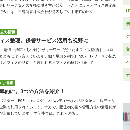
テレワークなどの多様な働き方が普及したことによるオフィス再定義
U
で今回は、三鬼商事株式会社が発表している東京のビジ…
情
役立ち情報
グ
ィス整理。保管サービス活用も視野に
文
頓・清掃・清潔・しつけ）がキーワードだったオフィス整理は、コロ
とともに形を変えています。働く場所を制限しないテレワークが普及
ペ
はオフィスの見直しと言われるオフィスの移転や縮小で…
ナ
立ち情報
率的に。3つの方法を紹介！
ポスター、POP、カタログ、ノベルティーなどの販促物は、販売をサ
企業で利用されています。一方で、販促物の量や管理方法の最適化が
が山積しています。 本記事では、これらの販…