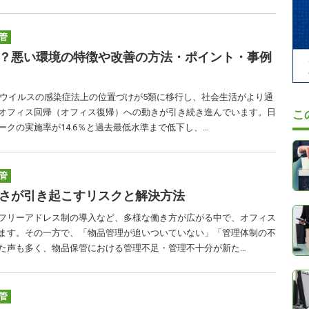
管
？悪い環境の特徴や改善の方法・ポイント・事例
ロナウイルスの感染症法上の位置づけが5類に移行し、社会生活がより通
オフィス回帰（オフィス復帰）への動きが引き続き進んでいます。日
こ
クの実施率が14.6％と過去最低水準まで低下し、…
管
さが引き起こすリスクと解決方法
フリーアドレス制の導入など、多様な働き方が広がる中で、オフィス
ます。その一方で、「物品管理が追いついていない」「管理体制の不
た声も多く、物品保管における管理不足・管理不十分が新た…
管