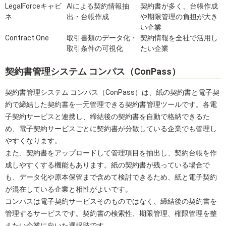
LegalForceキャビ
AIによる契約情報抽
契約書が多く、台帳作成
ネ
出・台帳作成
や期限管理の負担が大き
い企業
Contract One
取引書類のデータ化・
契約情報を全社で活用し
取引条件の可視化
たい企業
契約書管理システム コンパス（ConPass）
契約書管理システム コンパス（ConPass）は、紙の契約書と電子契
約で締結した契約書を一元管理できる契約書管理ツールです。各電
子契約サービスと連携し、締結後の契約書を自動で格納できるた
め、電子契約サービスごとに契約書が分散している企業でも管理し
やすくなります。
また、契約書をアップロードして管理項目を抽出し、契約台帳を作
成しやすくする機能もあります。紙の契約書が残っている場合で
も、データ化や原本保管まで含めて検討できるため、紙と電子契約
が混在している企業と相性がよいです。
コンパスは電子契約サービスそのものではなく、締結後の契約書を
管理するサービスです。契約書の検索性、期限管理、権限管理を整
えたい企業に向いた選択肢です。