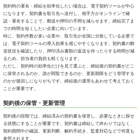
契約時の署名・締結を効率化したい場合は、電子契約ツールが中心
になります。契約書を取引先へ送付し、相手方がオンラインで確
認・署名することで、郵送や押印の手間を減らせます。締結完了ま
での時間を短くしたい企業に向いています。
特に、契約件数が多い企業や、取引先が全国に分散している企業で
は、電子契約ツールの導入効果を感じやすくなります。契約書の郵
送状況を確認したり、押印済み書類の返送を待ったりする時間が減
るため、担当者の負担も軽くなります。
ただし、契約時の効率化だけを見て選ぶと、締結後の契約書がどこ
に保管されるのか、誰が閲覧できるのか、更新期限をどう管理する
のかが後回しになりがちです。締結後の運用もあわせて考えておく
ことが重要です。
契約後の保管・更新管理
契約後の段階では、締結済みの契約書を保管し、必要なときに探せ
る状態にすることが重要です。契約書は締結して終わりではなく、
契約期間中の確認、更新判断、解約手続き、監査対応などで何度も
参照されます。