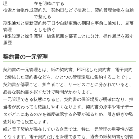
理
在を明確にする
検索と台帳作成
契約先・契約日などで検索し、契約管理台帳を自動
で整える
期限通知と更新
契約終了日や自動更新の期限を事前に通知し、見落
管理
としを防ぐ
権限設定と操作
閲覧・編集範囲を部署ごとに分け、操作履歴を残す
履歴
契約書の一元管理
契約書の一元管理とは、紙の契約書、PDF化した契約書、電子契約
で締結した契約書などを、ひとつの管理環境に集約することです。
契約書が部署ごと、担当者ごと、サービスごとに分かれていると、
必要な契約書を探すだけで時間がかかります。
一元管理できる状態になると、契約書の保管場所が明確になり、担
当者が変わっても確認しやすくなります。契約書の原本や電子デー
タがどこにあるのかを都度確認する必要が減るため、引き継ぎや監
査対応でも役立ちます。
紙と電子契約が混在している企業では、特に一元管理の重要性が高
くなります。電子契約だけを管理できても、過去の紙契約書が別管