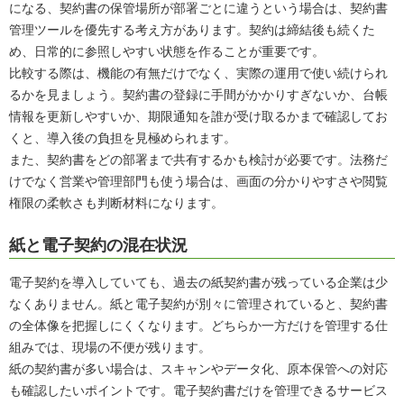
になる、契約書の保管場所が部署ごとに違うという場合は、契約書
管理ツールを優先する考え方があります。契約は締結後も続くた
め、日常的に参照しやすい状態を作ることが重要です。
比較する際は、機能の有無だけでなく、実際の運用で使い続けられ
るかを見ましょう。契約書の登録に手間がかかりすぎないか、台帳
情報を更新しやすいか、期限通知を誰が受け取るかまで確認してお
くと、導入後の負担を見極められます。
また、契約書をどの部署まで共有するかも検討が必要です。法務だ
けでなく営業や管理部門も使う場合は、画面の分かりやすさや閲覧
権限の柔軟さも判断材料になります。
紙と電子契約の混在状況
電子契約を導入していても、過去の紙契約書が残っている企業は少
なくありません。紙と電子契約が別々に管理されていると、契約書
の全体像を把握しにくくなります。どちらか一方だけを管理する仕
組みでは、現場の不便が残ります。
紙の契約書が多い場合は、スキャンやデータ化、原本保管への対応
も確認したいポイントです。電子契約書だけを管理できるサービス