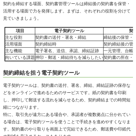
契約を締結する場面、契約書管理ツールは締結後の契約書を保管・
活用する場面で力を発揮します。まずは、それぞれの役割を分けて
見ていきましょう。
項目
電子契約ツール
契
主な役割
契約書の送付・署名・締結
締結後の保管・
活用場面
契約締結時
契約締結後の管
主な機能
電子署名、送信、承認、締結証跡
一元管理、台帳
向いている課題
押印・郵送・締結待ちを減らしたい
契約書の所在・
契約締結を担う電子契約ツール
電子契約ツールは、契約書の送付、署名、締結、締結証跡の保存な
どをオンラインで進めるためのサービスです。紙の契約書を印刷
し、押印して郵送する流れを減らせるため、契約締結までの時間短
縮につながります。
特に、取引先が遠方にある場合や、承認者が複数拠点に分かれてい
る場合は、電子契約ツールを使うことで手続きを進めやすくなりま
す。契約書のやり取りを画面上で完結できるため、郵送費や印紙代