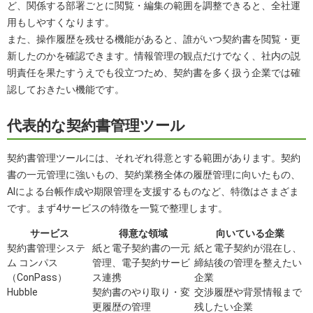
ど、関係する部署ごとに閲覧・編集の範囲を調整できると、全社運
用もしやすくなります。
また、操作履歴を残せる機能があると、誰がいつ契約書を閲覧・更
新したのかを確認できます。情報管理の観点だけでなく、社内の説
明責任を果たすうえでも役立つため、契約書を多く扱う企業では確
認しておきたい機能です。
代表的な契約書管理ツール
契約書管理ツールには、それぞれ得意とする範囲があります。契約
書の一元管理に強いもの、契約業務全体の履歴管理に向いたもの、
AIによる台帳作成や期限管理を支援するものなど、特徴はさまざま
です。まず4サービスの特徴を一覧で整理します。
サービス
得意な領域
向いている企業
契約書管理システ
紙と電子契約書の一元
紙と電子契約が混在し、
ム コンパス
管理、電子契約サービ
締結後の管理を整えたい
（ConPass）
ス連携
企業
Hubble
契約書のやり取り・変
交渉履歴や背景情報まで
更履歴の管理
残したい企業