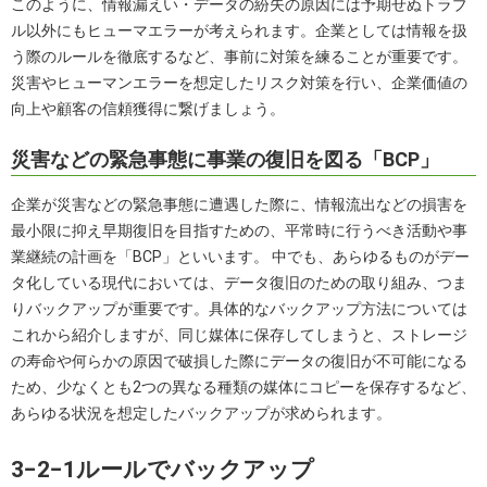
このように、情報漏えい・データの紛失の原因には予期せぬトラブ
ル以外にもヒューマエラーが考えられます。企業としては情報を扱
う際のルールを徹底するなど、事前に対策を練ることが重要です。
災害やヒューマンエラーを想定したリスク対策を行い、企業価値の
向上や顧客の信頼獲得に繋げましょう。
災害などの緊急事態に事業の復旧を図る「BCP」
企業が災害などの緊急事態に遭遇した際に、情報流出などの損害を
最小限に抑え早期復旧を目指すための、平常時に行うべき活動や事
業継続の計画を「BCP」といいます。 中でも、あらゆるものがデー
タ化している現代においては、データ復旧のための取り組み、つま
りバックアップが重要です。具体的なバックアップ方法については
これから紹介しますが、同じ媒体に保存してしまうと、ストレージ
の寿命や何らかの原因で破損した際にデータの復旧が不可能になる
ため、少なくとも2つの異なる種類の媒体にコピーを保存するなど、
あらゆる状況を想定したバックアップが求められます。
3−2−1ルールでバックアップ