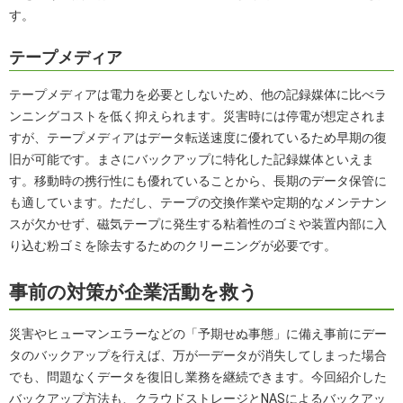
す。
テープメディア
テープメディアは電力を必要としないため、他の記録媒体に比べラ
ンニングコストを低く抑えられます。災害時には停電が想定されま
すが、テープメディアはデータ転送速度に優れているため早期の復
旧が可能です。まさにバックアップに特化した記録媒体といえま
す。移動時の携行性にも優れていることから、長期のデータ保管に
も適しています。ただし、テープの交換作業や定期的なメンテナン
スが欠かせず、磁気テープに発生する粘着性のゴミや装置内部に入
り込む粉ゴミを除去するためのクリーニングが必要です。
事前の対策が企業活動を救う
災害やヒューマンエラーなどの「予期せぬ事態」に備え事前にデー
タのバックアップを行えば、万が一データが消失してしまった場合
でも、問題なくデータを復旧し業務を継続できます。今回紹介した
バックアップ方法も、クラウドストレージとNASによるバックアッ