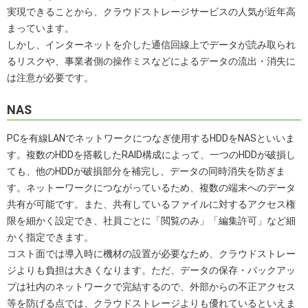
実現できることから、クラウドストレージサービスの人気が近年高
まっています。
しかし、インターネットを介した通信回線上でデータが読み取られ
るリスクや、事業者側の操作ミスなどによるデータの流出・消失に
は注意が必要です。
NAS
PCを有線LANでネットワークにつなぎ使用するHDDをNASといいま
す。複数のHDDを搭載したRAID構成によって、一つのHDDが破損し
ても、他のHDDが破損部分を補完し、データの同時消失を防ぎま
す。ネットーワークにつながっているため、複数の端末へのデータ
共有が可能です。また、共有しているファイルに対するアクセス権
限を細かく設定でき、社員ごとに「閲覧のみ」「編集許可」など細
かく指定できます。
コスト面では導入時に機材の設置が必要なため、クラウドストレー
ジよりも負担は大きくなります。ただ、データの保存・バックアッ
プは社内のネットワークで完結するので、外部からの不正アクセス
等を防げる点では、クラウドストレージよりも優れているといえま